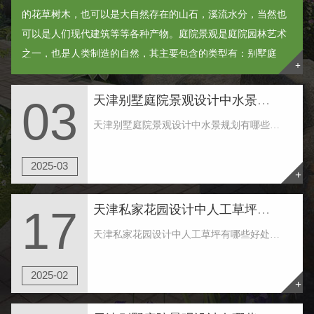
的花草树木，也可以是大自然存在的山石，溪流水分，当然也
可以是人们现代建筑等等各种产物。庭院景观是庭院园林艺术
之一，也是人类制造的自然，其主要包含的类型有：别墅庭
+
院、入户花园和空中花园等等。 ......
天津别墅庭院景观设计中水景规划有哪些规定
03
天津别墅庭院景观设计中水景规划有哪些规定 1.天津别墅庭院景观设计中水景赖以生存相互依赖的器皿，有二种关键的差别：一是当然情况下的水质，如大自然的湖水、水塘、溪水等，其护坡、底边均是纯天然产生。二是人力情况下的水质，如喷池、游泳馆等，其侧......
2025-03
+
天津私家花园设计中人工草坪有哪些好处
17
天津私家花园设计中人工草坪有哪些好处 天津私家花园设计使用真的草皮还是人工草坪好，人工草坪特点有以下这些，比照一下就知道哪些更契合你了： 1.仿真性：人工草是采用仿生学原理生产，草坪的无方向性、硬度、弹性等良好的性能令运用者感觉与天然草......
2025-02
+