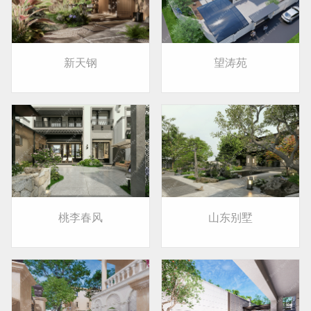
新天钢
望涛苑
桃李春风
山东别墅