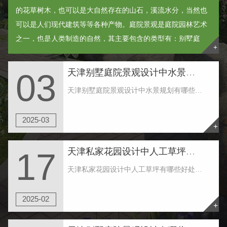
的花草树木，也可以是大自然存在的山石，溪流水分，当然也
可以是人们现代建筑等等各种产物。庭院景观是庭院园林艺术
之一，也是人类制造的自然，其主要包含的类型有：别墅庭
+
院、入户花园和空中花园等等。 ......
天津别墅庭院景观设计中水景规划有哪些规定
03
天津别墅庭院景观设计中水景规划有哪些规定 1.天津别墅庭院景观设计中水景赖以生存相互依赖的器皿，有二种关键的差别：一是当然情况下的水质，如大自然的湖水、水塘、溪水等，其护坡、底边均是纯天然产生。二是人力情况下的水质，如喷池、游泳馆等，其侧......
2025-03
+
天津私家花园设计中人工草坪有哪些好处
17
天津私家花园设计中人工草坪有哪些好处 天津私家花园设计使用真的草皮还是人工草坪好，人工草坪特点有以下这些，比照一下就知道哪些更契合你了： 1.仿真性：人工草是采用仿生学原理生产，草坪的无方向性、硬度、弹性等良好的性能令运用者感觉与天然草......
2025-02
+