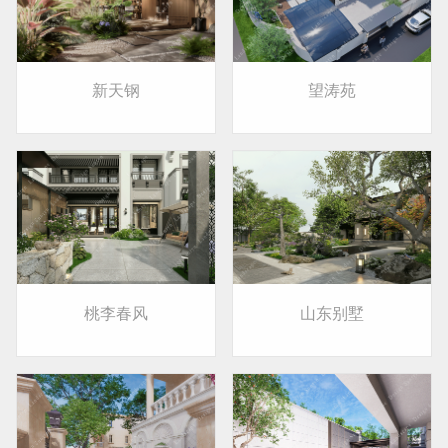
新天钢
望涛苑
桃李春风
山东别墅