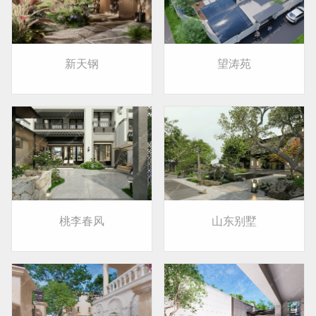
新天钢
望涛苑
桃李春风
山东别墅