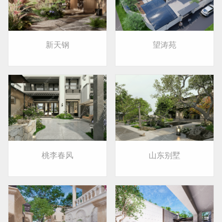
新天钢
望涛苑
桃李春风
山东别墅