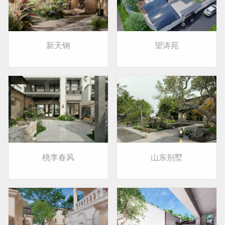
新天钢
望涛苑
桃李春风
山东别墅